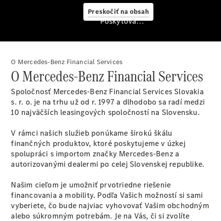
starostlivosť
Preskočiť na obsah
o vozidlo
Poskytovateľ/ochrana osobných údajov
Originálne
stierače
Mercedes-
Benz
O Mercedes-Benz Financial Services
Bezplatná
O Mercedes-Benz Financial Services
servisná
prehliadka
Spoločnosť Mercedes-Benz Financial Services Slovakia
Záruka
s. r. o. je na trhu už od r. 1997 a dlhodobo sa radí medzi
predĺžená
10 najväčších leasingových spoločností na Slovensku.
na 4 roky
V rámci našich služieb ponúkame širokú škálu
finančných produktov, ktoré poskytujeme v úzkej
spolupráci s importom značky Mercedes-Benz a
autorizovanými dealermi po celej Slovenskej republike.
Našim cieľom je umožniť prvotriedne riešenie
financovania a mobility. Podľa Vašich možností si sami
vyberiete, čo bude najviac vyhovovať Vašim obchodným
alebo súkromným potrebám. Je na Vás, či si zvolíte