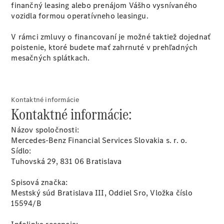
Vyhľadať
finančný leasing alebo prenájom Vášho vysnívaného
online
vozidla formou operatívneho leasingu.
V rámci zmluvy o financovaní je možné taktiež dojednať
poistenie, ktoré budete mať zahrnuté v prehľadných
mesačných splátkach.
Kontaktné informácie
Prehľad
Kontaktné informácie:
Konfigurátor
modelov
Názov spoločnosti:
Finančné
Mercedes-Benz Financial Services Slovakia s. r. o.
služby
Sídlo:
Digitálne
Tuhovská 29, 831 06 Bratislava
doplnky
MANUFAKTUR
Spisová značka:
Mercedes
Mestský súd Bratislava III, Oddiel Sro, Vložka číslo
me Store
15594/B
Požičovňa
Mercedes-