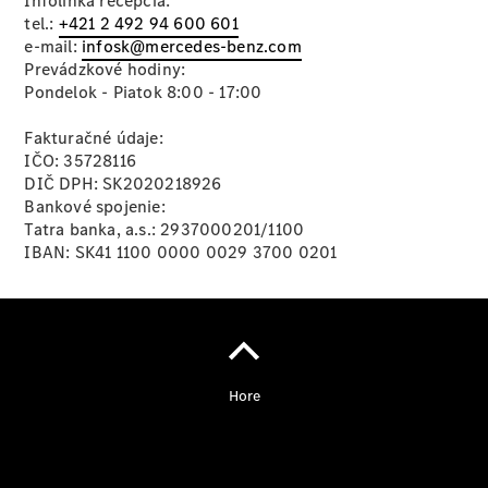
Infolinka recepcia:
Benz
tel.:
+421 2 492 94 600 601
Konfigurátor
e-mail:
infosk@mercedes-benz.com
príslušenstva
Prevádzkové hodiny:
Rezervovať
Pondelok - Piatok 8:00 - 17:00
predvádzaciu
jazdu
Fakturačné údaje:
IČO: 35728116
DIČ DPH: SK2020218926
Bankové spojenie:
Tatra banka, a.s.: 2937000201/1100
IBAN: SK41 1100 0000 0029 3700 0201
Servis a
príslušenstvo