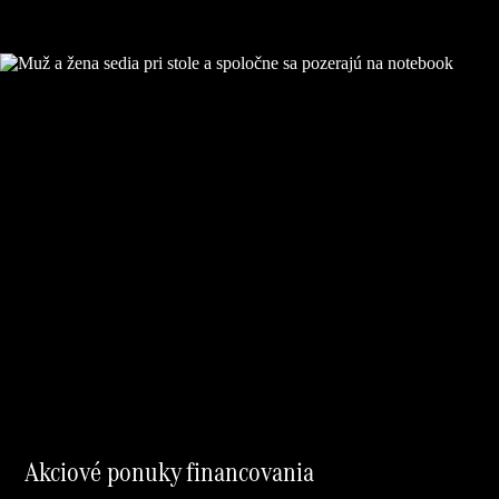
Vyhľadať
online
Prehľad
Konfigurátor
modelov
Finančné
služby
Digitálne
doplnky
MANUFAKTUR
Mercedes
me Store
Požičovňa
Mercedes-