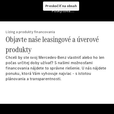
starostlivosť
Preskočiť na obsah
o vozidlo
Poskytovateľ/ochrana osobných údajov
Originálne
stierače
Mercedes-
Benz
Lízing a produkty financovania
Bezplatná
Objavte naše leasingové a úverové
servisná
prehliadka
produkty
Záruka
predĺžená
Chceli by ste svoj Mercedes-Benz vlastniť alebo ho len
na 4 roky
počas určitej doby užívať? S našimi možnosťami
financovania nájdete to správne riešenie. U nás nájdete
ponuku, ktorá Vám vyhovuje najviac - s istotou
plánovania a transparentnosti.