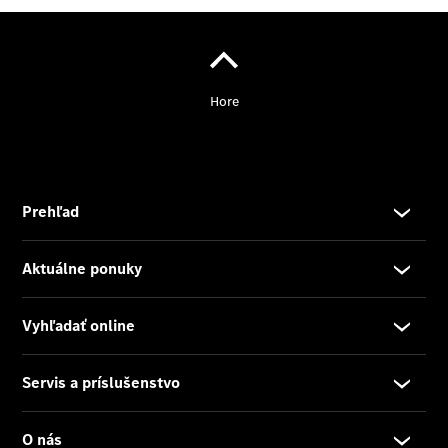
Rezervovať
predvádzaciu
jazdu
Poskytovateľ/ochrana
osobných údajov