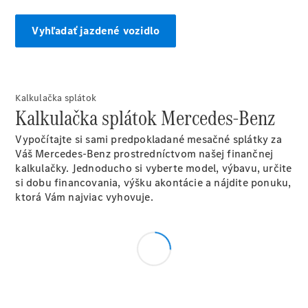
Vyhľadať jazdené vozidlo
Objednať sa
do servisu
Prehľad
servisných
Kalkulačka splátok
služieb
Kalkulačka splátok Mercedes-Benz
Disky a
pneumatiky
Vypočítajte si sami predpokladané mesačné splátky za
Váš Mercedes-Benz prostredníctvom našej finančnej
kalkulačky. Jednoducho si vyberte model, výbavu, určite
si dobu financovania, výšku akontácie a nájdite ponuku,
ktorá Vám najviac vyhovuje.
Disky a
pneumatiky
Etiketa
pneumatík