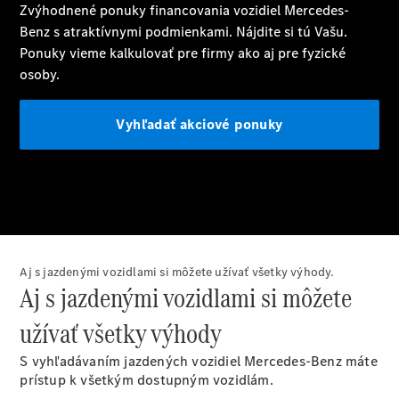
Benz
Konfigurátor
príslušenstva
Rezervovať
predvádzaciu
jazdu
Aj s jazdenými vozidlami si môžete užívať všetky výhody.
Servis a
Aj s jazdenými vozidlami si môžete
príslušenstvo
užívať všetky výhody
S vyhľadávaním jazdených vozidiel Mercedes-Benz máte
prístup k všetkým dostupným vozidlám.