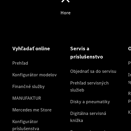
EÚ
Oprava a
dielňa
Digitálna
servisná
knižka
Pomoc pri
poruche
a nehode
Konfigurátor
príslušenstva
Zvolávacie
akcie
Diely