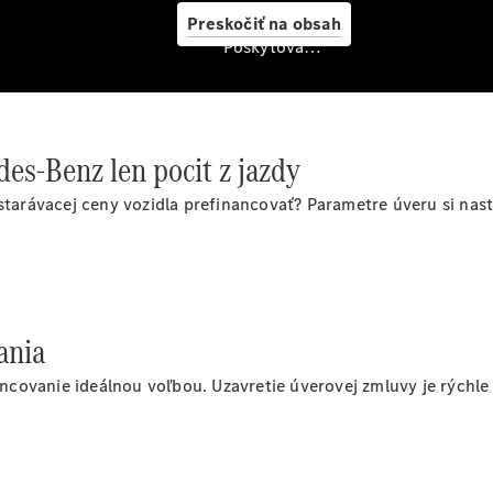
starostlivosť
Preskočiť na obsah
o vozidlo
Poskytovateľ/ochrana osobných údajov
Originálne
stierače
Mercedes-
Benz
Bezplatná
des-Benz len pocit z jazdy
servisná
prehliadka
bstarávacej ceny vozidla prefinancovať? Parametre úveru si nas
Záruka
predĺžená
na 4 roky
ania
nancovanie ideálnou voľbou. Uzavretie úverovej zmluvy je rýchl