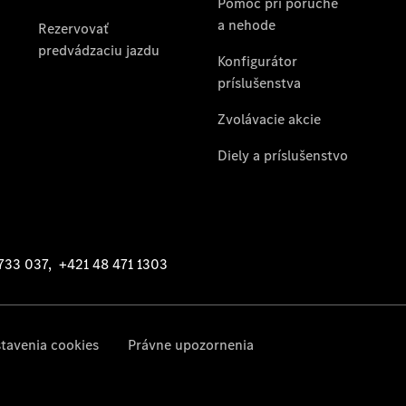
a príslušenstvo
Mercedes me
O nás
Prehľad
kontaktov
Kariéra