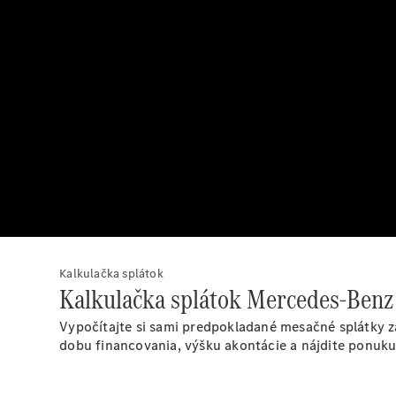
Kalkulačka splátok
Kalkulačka splátok Mercedes-Benz
Vypočítajte si sami predpokladané mesačné splátky z
dobu financovania, výšku akontácie a nájdite ponuku