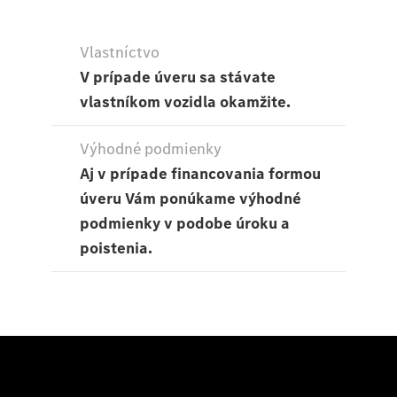
Vyhľadať
online
Prehľad
Konfigurátor
modelov
Finančné
služby
Digitálne
doplnky
MANUFAKTUR
Mercedes
me Store
Požičovňa
Mercedes-