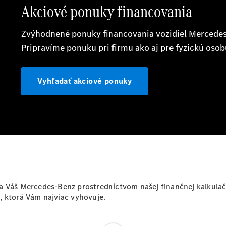
Benz
Konfigurátor
príslušenstva
Rezervovať
predvádzaciu
jazdu
Servis a
príslušenstvo
a Váš Mercedes-Benz prostredníctvom našej finančnej kalkulačk
, ktorá Vám najviac vyhovuje.